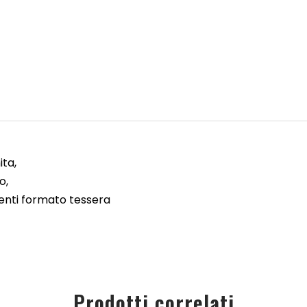
ita,
o,
enti formato tessera
Prodotti correlati