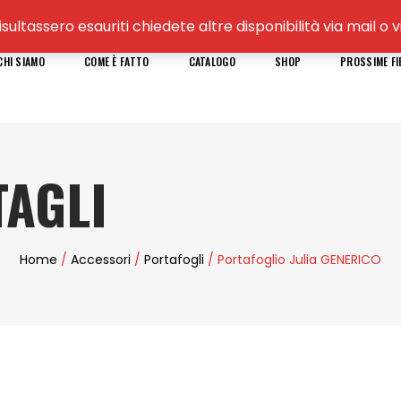
isultassero esauriti chiedete altre disponibilità via mail 
CHI SIAMO
COME È FATTO
CATALOGO
SHOP
PROSSIME FI
AGLI
Home
/
Accessori
/
Portafogli
/ Portafoglio Julia GENERICO