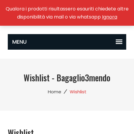
Qualora i prodotti risultassero esauriti chiedete altre
0
disponibilità via mail o via whatsapp
Ignora
Wishlist - Bagaglio3mendo
/
Home
Wishlist
Wishlist