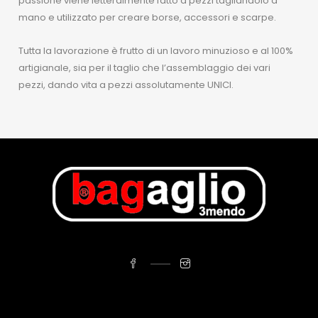
passione viene letteralmente fatto a pezzi tagliandolo a
mano e utilizzato per creare borse, accessori e scarpe.
Tutta la lavorazione è frutto di un lavoro minuzioso e al 100%
artigianale, sia per il taglio che l’assemblaggio dei vari
pezzi, dando vita a pezzi assolutamente UNICI.