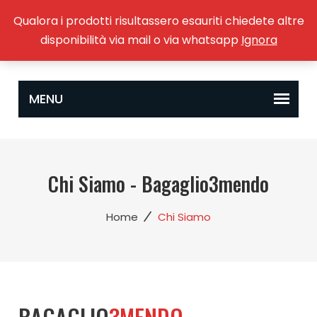
Qualora i prodotti risultassero esauriti chiedete altre
0
disponibilità via mail o via whatsapp
Ignora
Chi Siamo - Bagaglio3mendo
/
Home
Chi Siamo
BAGAGLIO
3MENDO