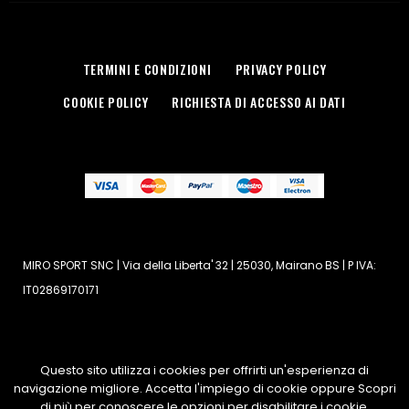
TERMINI E CONDIZIONI
PRIVACY POLICY
COOKIE POLICY
RICHIESTA DI ACCESSO AI DATI
MIRO SPORT SNC | Via della Liberta' 32 | 25030, Mairano BS | P IVA:
IT02869170171
Questo sito utilizza i cookies per offrirti un'esperienza di
Copyright 2018 | Powered By Matteo Alberti | All Rights
navigazione migliore. Accetta l'impiego di cookie oppure Scopri
Reserved
di più per conoscere le opzioni per disabilitare i cookie.