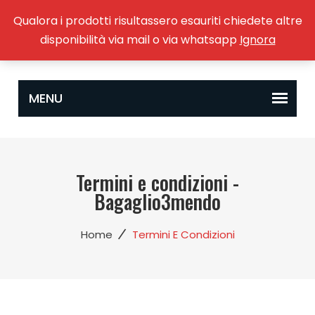
Qualora i prodotti risultassero esauriti chiedete altre
0
disponibilità via mail o via whatsapp
Ignora
Termini e condizioni -
Bagaglio3mendo
/
Home
Termini E Condizioni