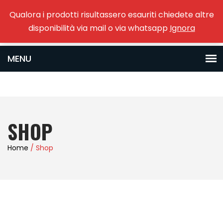
Qualora i prodotti risultassero esauriti chiedete altre
0
disponibilità via mail o via whatsapp
Ignora
SHOP
Home
/ Shop