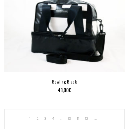
Bowling Black
48,00
€
1
2
3
4
…
10
11
12
→