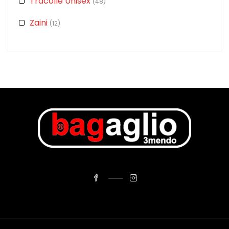
Tracolle Unisex
(48)
Zaini
(12)