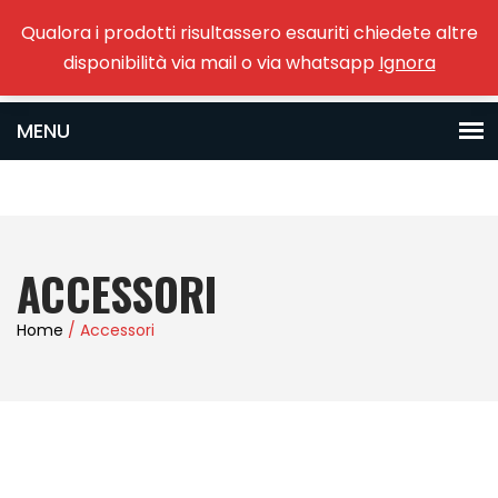
Qualora i prodotti risultassero esauriti chiedete altre
0
disponibilità via mail o via whatsapp
Ignora
ACCESSORI
Home
/ Accessori