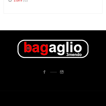
Zaini
(12)