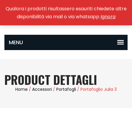
Qualora i prodotti risultassero esauriti chiedete altre
0
disponibilità via mail o via whatsapp
Ignora
PRODUCT DETTAGLI
Home
/
Accessori
/
Portafogli
/ Portafoglio Julia 3