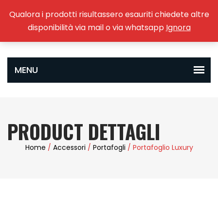
Qualora i prodotti risultassero esauriti chiedete altre
0
disponibilità via mail o via whatsapp
Ignora
PRODUCT DETTAGLI
Home
/
Accessori
/
Portafogli
/ Portafoglio Luxury