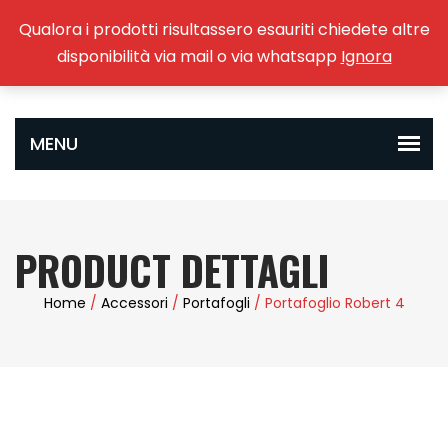
Qualora i prodotti risultassero esauriti chiedete altre
0
disponibilità via mail o via whatsapp
Ignora
PRODUCT DETTAGLI
Home
/
Accessori
/
Portafogli
/ Portafoglio Robert 4