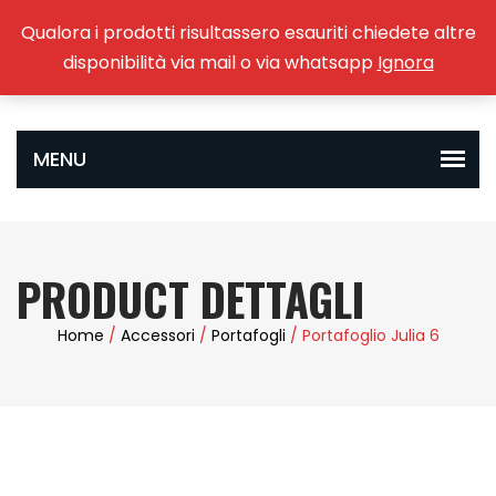
Qualora i prodotti risultassero esauriti chiedete altre
0
disponibilità via mail o via whatsapp
Ignora
PRODUCT DETTAGLI
Home
/
Accessori
/
Portafogli
/ Portafoglio Julia 6