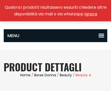
Qualora i prodotti risultassero esauriti chiedete altre
0
disponibilità via mail o via whatsapp
Ignora
PRODUCT DETTAGLI
Home
/
Borse Donna
/
Beauty
/ Beauty 4