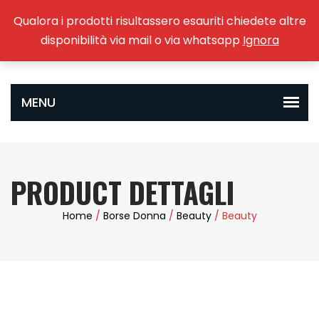
Qualora i prodotti risultassero esauriti chiedete altre
0
disponibilità via mail o via whatsapp
Ignora
PRODUCT DETTAGLI
Home
/
Borse Donna
/
Beauty
/ Beauty