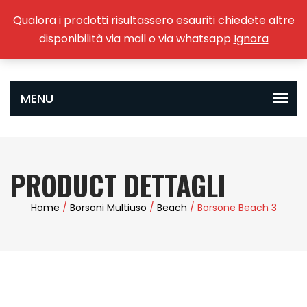
Qualora i prodotti risultassero esauriti chiedete altre
0
disponibilità via mail o via whatsapp
Ignora
PRODUCT DETTAGLI
Home
/
Borsoni Multiuso
/
Beach
/ Borsone Beach 3