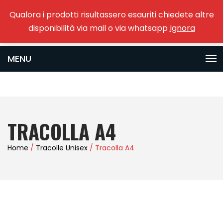
Qualora i prodotti risultassero esauriti chiedete altre
0
disponibilità via mail o via whatsapp
Ignora
TRACOLLA A4
Home
/
Tracolle Unisex
/ Tracolla A4