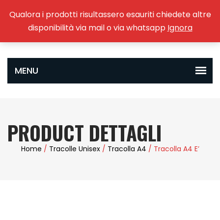
Qualora i prodotti risultassero esauriti chiedete altre
0
disponibilità via mail o via whatsapp
Ignora
PRODUCT DETTAGLI
Home
/
Tracolle Unisex
/
Tracolla A4
/ Tracolla A4 E’