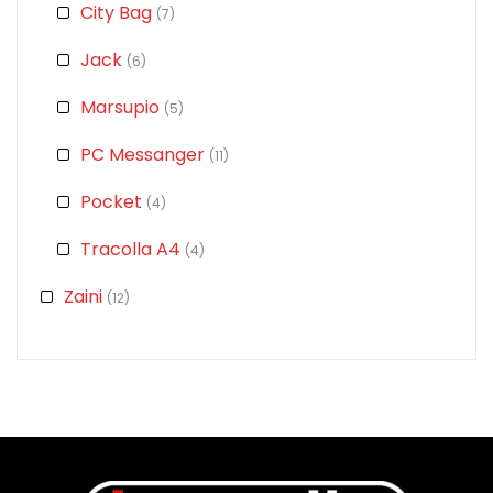
City Bag
(7)
Jack
(6)
Marsupio
(5)
PC Messanger
(11)
Pocket
(4)
Tracolla A4
(4)
Zaini
(12)