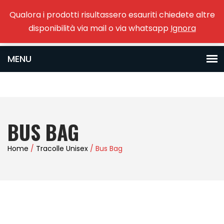
Qualora i prodotti risultassero esauriti chiedete altre
0
disponibilità via mail o via whatsapp
Ignora
BUS BAG
Home
/
Tracolle Unisex
/ Bus Bag