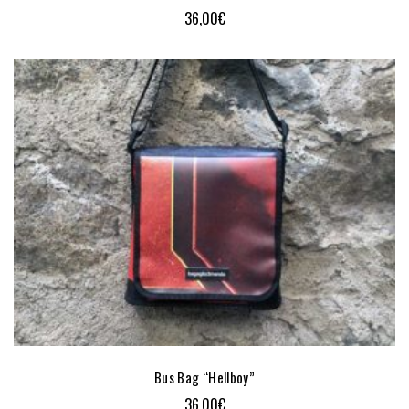
36,00
€
Bus Bag “Hellboy”
36,00
€