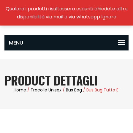
Qualora i prodotti risultassero esauriti chiedete altre
0
disponibilità via mail o via whatsapp
Ignora
PRODUCT DETTAGLI
Home
/
Tracolle Unisex
/
Bus Bag
/ Bus Bug Tutto E’