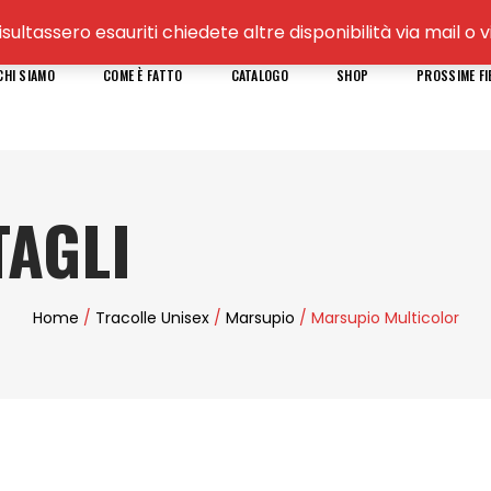
isultassero esauriti chiedete altre disponibilità via mail 
CHI SIAMO
COME È FATTO
CATALOGO
SHOP
PROSSIME FI
AGLI
Home
/
Tracolle Unisex
/
Marsupio
/ Marsupio Multicolor