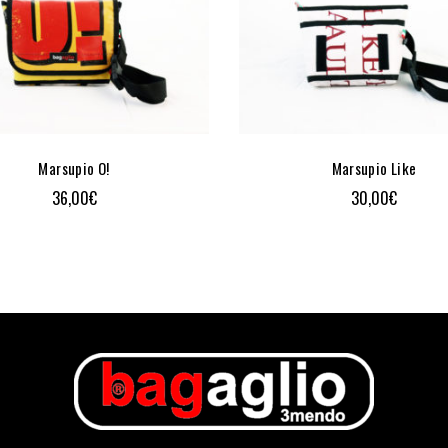
Marsupio O!
Marsupio Like
36,00
€
30,00
€