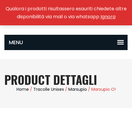
Qualora i prodotti risultassero esauriti chiedete altre
0
disponibilità via mail o via whatsapp
Ignora
PRODUCT DETTAGLI
Home
/
Tracolle Unisex
/
Marsupio
/ Marsupio O!