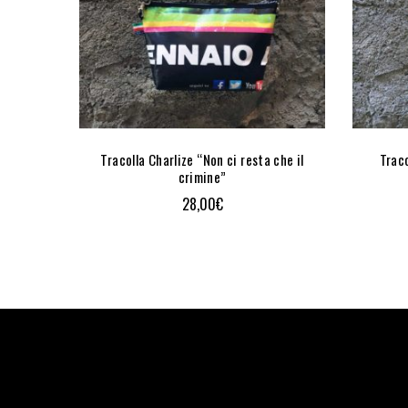
 variante
Tracolla Charlize “Non ci resta che il
Traco
crimine”
28,00
€