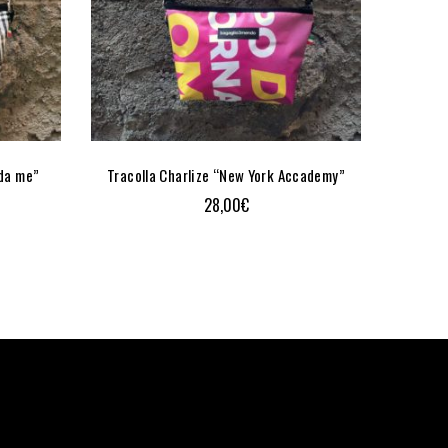
 da me”
Tracolla Charlize “New York Accademy”
Tracolla
28,00
€