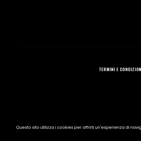
TERMINI E CONDIZION
MIRO SPORT SNC | Via della Liberta' 32 | 25030, Mairano BS | 
Questo sito utilizza i cookies per offrirti un'esperienza di na