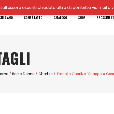
isultassero esauriti chiedete altre disponibilità via mail 
CHI SIAMO
COME È FATTO
CATALOGO
SHOP
PROSSIME FI
AGLI
Home
/
Borse Donna
/
Charlize
/ Tracolla Charlize “Scappo A Cas