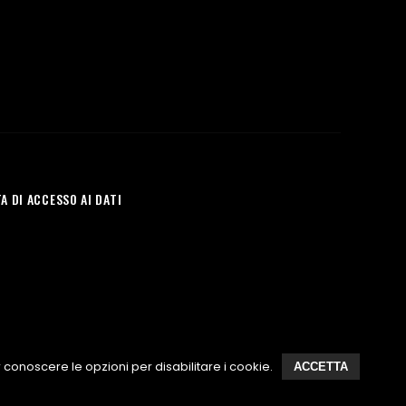
A DI ACCESSO AI DATI
ered By Matteo Alberti | All Rights Reserved
r conoscere le opzioni per disabilitare i cookie.
ACCETTA