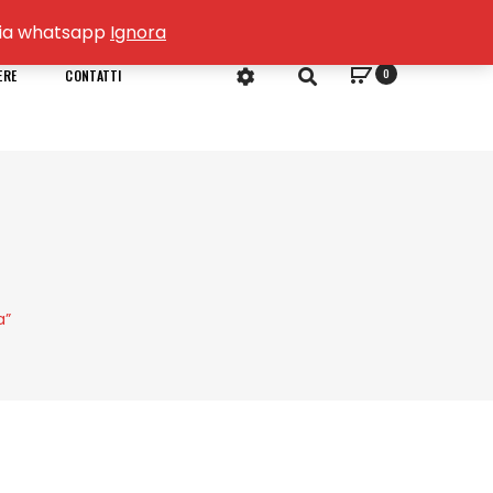
o via whatsapp
Ignora
0
ERE
CONTATTI
a”