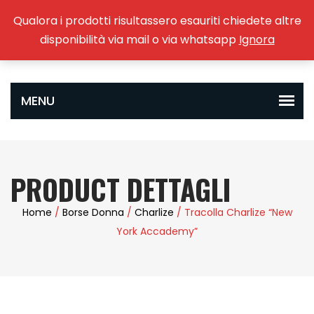
Qualora i prodotti risultassero esauriti chiedete altre
0
disponibilità via mail o via whatsapp
Ignora
PRODUCT DETTAGLI
Home
/
Borse Donna
/
Charlize
/ Tracolla Charlize “New
York Accademy”