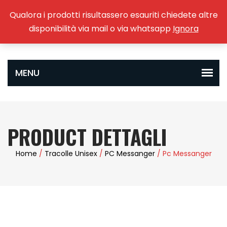
Qualora i prodotti risultassero esauriti chiedete altre
0
disponibilità via mail o via whatsapp
Ignora
PRODUCT DETTAGLI
Home
/
Tracolle Unisex
/
PC Messanger
/ Pc Messanger