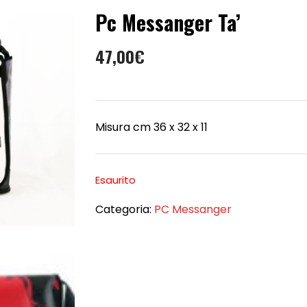
Pc Messanger Ta’
47,00
€
Misura cm 36 x 32 x 11
Esaurito
Categoria:
PC Messanger