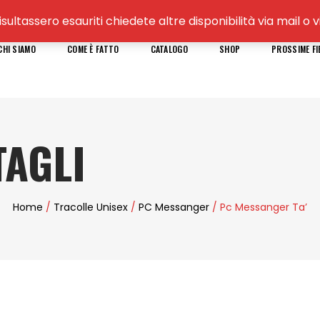
isultassero esauriti chiedete altre disponibilità via mail 
CHI SIAMO
COME È FATTO
CATALOGO
SHOP
PROSSIME FI
AGLI
Home
/
Tracolle Unisex
/
PC Messanger
/ Pc Messanger Ta’