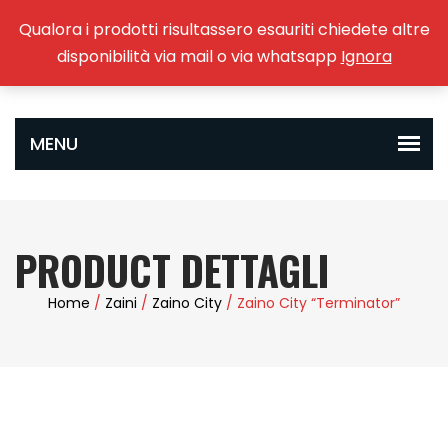
Qualora i prodotti risultassero esauriti chiedete altre
0
disponibilità via mail o via whatsapp
Ignora
PRODUCT DETTAGLI
Home
/
Zaini
/
Zaino City
/ Zaino City “Terminator”