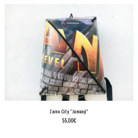
Zaino City “Jumanji”
55,00
€