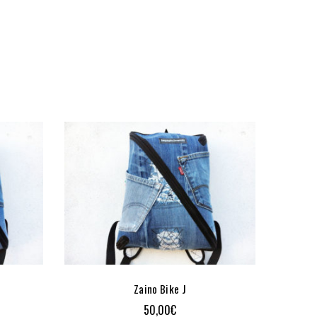
Zaino Bike J
50,00
€