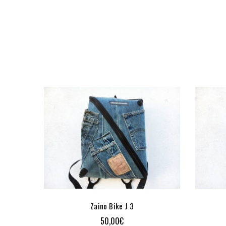
Zaino Bike J 3
50,00
€