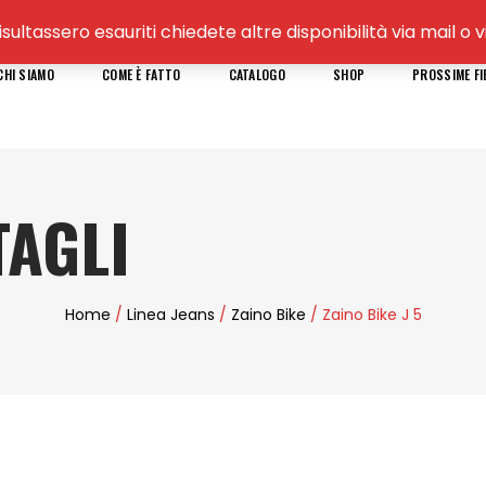
isultassero esauriti chiedete altre disponibilità via mail 
CHI SIAMO
COME È FATTO
CATALOGO
SHOP
PROSSIME FI
AGLI
Home
/
Linea Jeans
/
Zaino Bike
/ Zaino Bike J 5