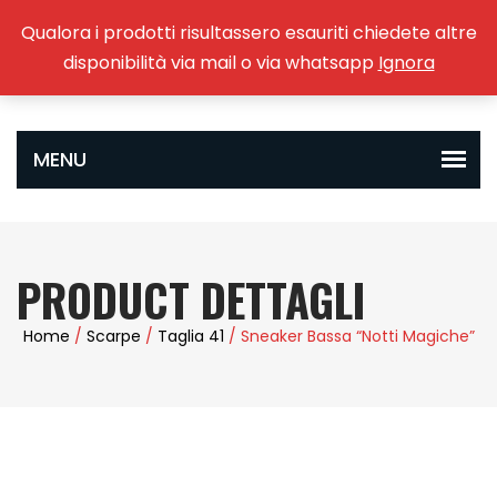
Qualora i prodotti risultassero esauriti chiedete altre
0
disponibilità via mail o via whatsapp
Ignora
PRODUCT DETTAGLI
Home
/
Scarpe
/
Taglia 41
/ Sneaker Bassa “Notti Magiche”