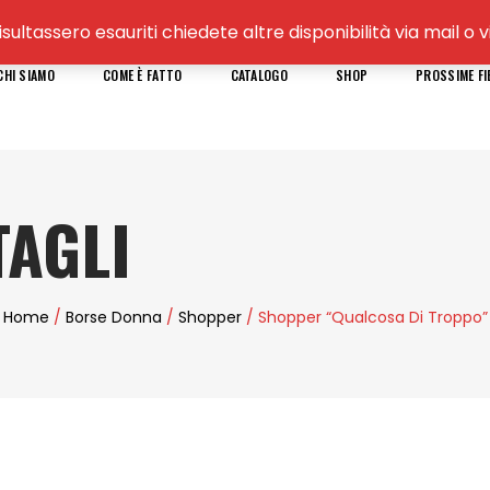
isultassero esauriti chiedete altre disponibilità via mail 
CHI SIAMO
COME È FATTO
CATALOGO
SHOP
PROSSIME FI
AGLI
Home
/
Borse Donna
/
Shopper
/ Shopper “Qualcosa Di Troppo”