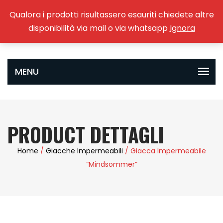
Qualora i prodotti risultassero esauriti chiedete altre
0
disponibilità via mail o via whatsapp
Ignora
PRODUCT DETTAGLI
Home
/
Giacche Impermeabili
/ Giacca Impermeabile
“Mindsommer”