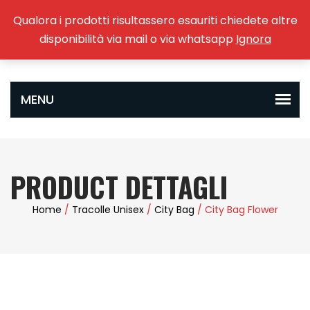
Qualora i prodotti risultassero esauriti chiedete altre
0
disponibilità via mail o via whatsapp
Ignora
PRODUCT DETTAGLI
Home
/
Tracolle Unisex
/
City Bag
/ City Bag Flower