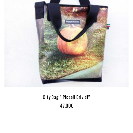
City Bag ” Piccoli Brividi”
47,00
€